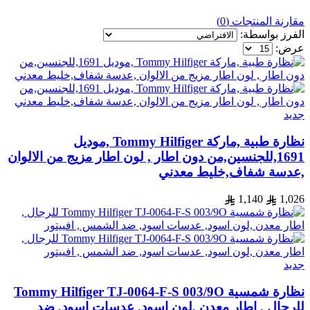
مقارنة المنتجات (0)
الفرز بواسطة:
عرض:
جديد
نظارة طبية ,ماركة Tommy Hilfiger ,موديل
1691,للجنسين,من دون اطار , لون اطار مزيج من الالوان
,عدسة شفاف,خليط معدني
1,140
1,026
جديد
نظارة شمسية Tommy Hilfiger TJ-0064-F-S 003/9O
للرجال , اطار معدن ,لون اسود, عدسات اسود, ضد