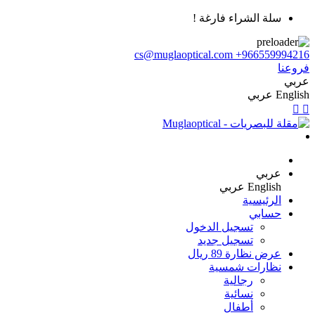
سلة الشراء فارغة !
cs@muglaoptical.com
+966559994216
فروعنا
عربي
English
عربي
عربي
English
عربي
الرئيسية
حسابي
تسجيل الدخول
تسجيل جديد
عرض نظارة 89 ريال
نظارات شمسية
رجالية
نسائية
أطفال