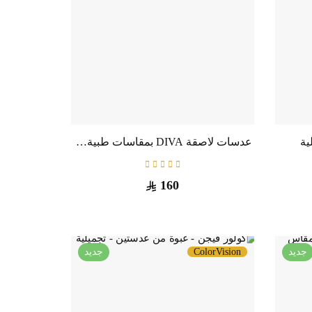
عدسات لاصقة DIVA بمقاسات طبية شهرية
160
جديد
ColorVision
جديد