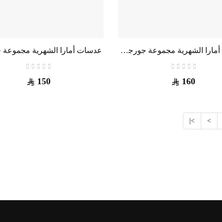
عدسات أمارا الشهرية مجموعة جورجينا مقاس طبي
150
160
>|
>