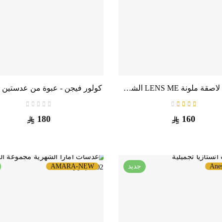
عدسات لاصقة ملونة LENS ME الشهرية بمقاس طبي – ألوان ساحرة ورؤية مريحة طوال الشهر
180
160
Anes
جديد
AMARA-NEW