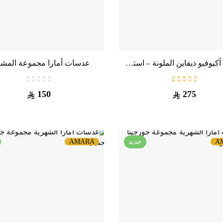
عدسات آكيوفيو ديفاين الملونة – استخدام يومي – عبوة 30 عدسة
عدسات أمارا مجموعة المشا
150
275
A
جديد
AMARA