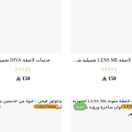
عدسات لاصقة LENS ME تجميلية شهرية
عدسات لاصقة DIVA تجميلية
150
150
LEN
جديد
ColorVision