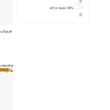
0
50% off or more
0
MARA