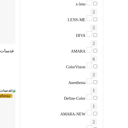
x-lens
2
LENS-ME
2
DIVA
2
AMARA
6
ColorVision
2
Anesthesia
1
thesia
Define-Color
1
AMARA-NEW
2