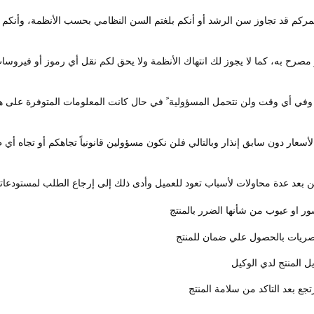
مركم قد تجاوز سن الرشد أو أنكم بلغتم السن النظامي بحسب الأنظمة، وأنك
ر مصرح به، كما لا يجوز لك انتهاك الأنظمة ولا يحق لكم نقل أي رموز أو فيروسا
 أي وقت ولن نتحمل المسؤولية ً في حال كانت المعلومات المتوفرة على هذا ا
سعار دون سابق إنذار وبالتالي فلن نكون مسؤولين قانونياً تجاهكم أو تجاه أي
د عدة محاولات لأسباب تعود للعميل وأدى ذلك إلى إرجاع الطلب لمستودعاتنا 
ور او عيوب من شأنها الضرر بالمنتج
صريات بالحصول علي ضمان للمنتج
يل المنتج لدي الوكيل
جع بعد التاكد من سلامة المنتج