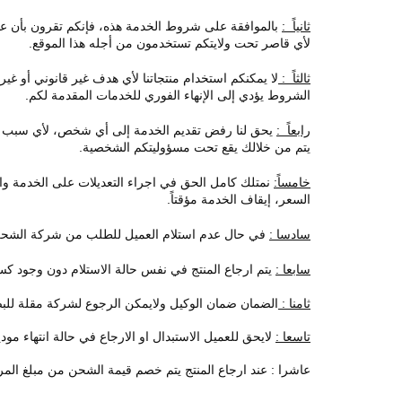
ثانياً :
بالموافقة على شروط الخدمة هذه، فإنكم تقرون بأن ع
لأي قاصر تحت ولايتكم تستخدمون من أجله هذا الموقع.
ثالثاً :
لا يمكنكم استخدام منتجاتنا لأي هدف غير قانوني أو غي
الشروط يؤدي إلى الإنهاء الفوري للخدمات المقدمة لكم.
رابعاً :
يحق لنا رفض تقديم الخدمة إلى أي شخص، لأي سبب وفي
يتم من خلالك يقع تحت مسؤوليتكم الشخصية.
خامساً:
نمتلك كامل الحق في اجراء التعديلات على الخدمة والأ
السعر، إيقاف الخدمة مؤقتاً.
سادسا :
في حال عدم استلام العميل للطلب من شركة الشحن بع
سابعا :
يتم ارجاع المنتج في نفس حالة الاستلام دون وجود كس
ثامنا :
الضمان ضمان الوكيل ولايمكن الرجوع لشركة مقلة للب
تاسعا :
لايحق للعميل الاستبدال او الارجاع في حالة انتهاء مود
عاشرا : عند ارجاع المنتج يتم خصم قيمة الشحن من مبلغ المرت