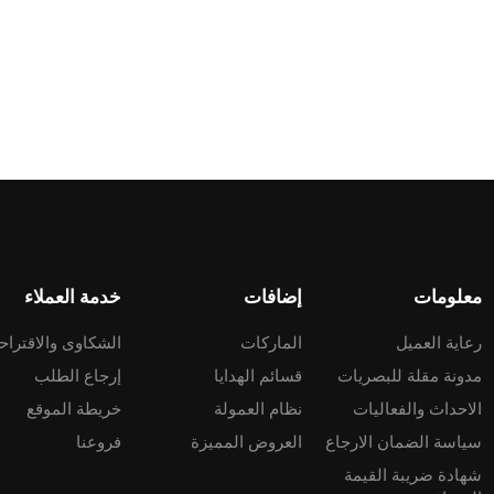
معلومات
إضافات
خدمة العملاء
رعاية العميل
الماركات
الشكاوى والاقتراح
مدونة مقلة للبصريات
قسائم الهدايا
إرجاع الطلب
الاحداث والفعاليات
نظام العمولة
خريطة الموقع
سياسة الضمان الارجاع
العروض المميزة
فروعنا
شهادة ضريبة القيمة