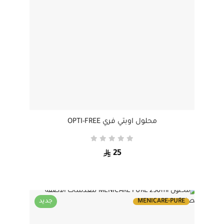
محلول اوبتي فري OPTI-FREE
25
MENICARE-PURE
جديد