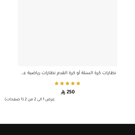
نظارات كرة السلة أو كرة القدم نظارات رياضية عصرية مضادة للضباب ومضادة للصدمات يمكن ارتداؤها كنظارات رياضية.شفاف
250
عرض 1 الى 2 من 2 (1 صفحات)