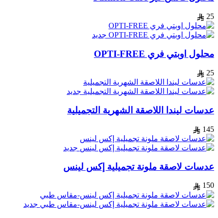
25
جديد
محلول اوبتي فري OPTI-FREE
25
جديد
عدسات ليندا اللاصقة الشهرية التجميلية
145
جديد
عدسات لاصقة ملونة تجميلية إكس لينس
150
جديد