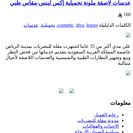
عدسات لاصقة ملونة تجميلية إكس لينس-مقاس طبي
160
الكلمات الدليليلة
lenses
,
diva
,
cosmetic
,
تجميلية
,
عدسات
علي مدي أكثر من 35 عاما اشتهرت مقلة للبصريات بمدينة الرياض
عاصمة المملكة العربية السعودية بتقديم خدماتها من فحص النظر
وبيع وتجهيز النظارات الطبية والشمسية والعدسات اللاصقة لأجيال
متتالية
معلومات
رعاية العميل
مدونة مقلة للبصريات
الاحداث والفعاليات
سياسة الضمان الارجاع