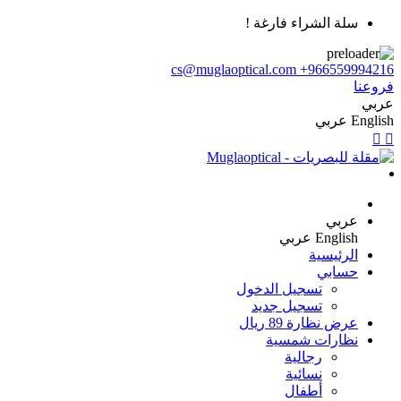
سلة الشراء فارغة !
cs@muglaoptical.com
+966559994216
فروعنا
عربي
English
عربي
عربي
English
عربي
الرئيسية
حسابي
تسجيل الدخول
تسجيل جديد
عرض نظارة 89 ريال
نظارات شمسية
رجالية
نسائية
أطفال