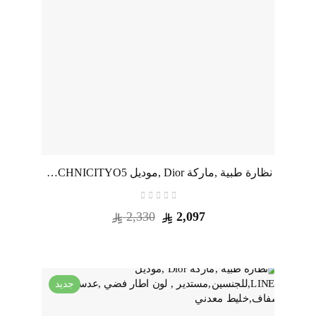
نظارة طبية ,ماركة Dior ,موديل TECHNICITYO5,للجنسين,افييتور , لون اطار فضي ,عدسة شفاف,خليط معدني
2,330
2,097
جديد