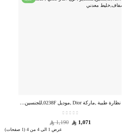
نظارة طبية ,ماركة Dior ,موديل 0238F,للجنسين,مستدير , لون اطار فضي ,عدسة شفاف,خليط معدني
1,190
1,071
عرض 1 الى 4 من 4 (1 صفحات)