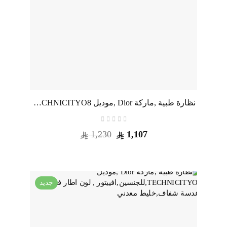
نظارة طبية ,ماركة Dior ,موديل TECHNICITYO8,للنساء,وايفير , لون اطار مزيج من الالوان ,عدسة شفاف,خليط معدني
1,230
1,107
جديد