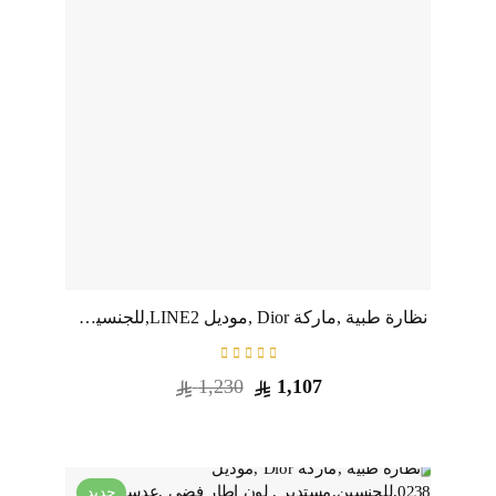
نظارة طبية ,ماركة Dior ,موديل LINE2,للجنسين,مستدير , لون اطار فضي ,عدسة شفاف,خليط معدني
1,230
1,107
جديد