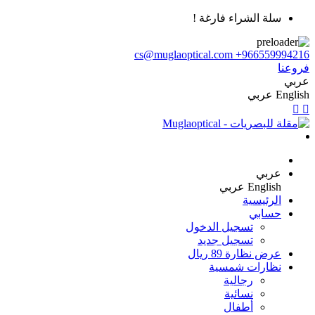
سلة الشراء فارغة !
cs@muglaoptical.com
+966559994216
فروعنا
عربي
English
عربي
عربي
English
عربي
الرئيسية
حسابي
تسجيل الدخول
تسجيل جديد
عرض نظارة 89 ريال
نظارات شمسية
رجالية
نسائية
أطفال