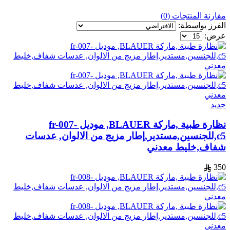
مقارنة المنتجات (0)
الفرز بواسطة:
عرض:
جديد
نظارة طبية ,ماركة BLAUER, موديل fr-007-
c5,للجنسين,مستدير,إطار مزيج من الالوان, عدسات
شفاف,خليط معدني
350