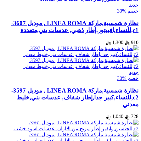
جديد
خصم %30
نظارة شمسية,ماركة LINEA ROMA , موديل 3607-
c1,للنساء,افييتور,إطار ذهبي, عدسات بني,متعددة
1,300
910
جديد
خصم %30
نظارة شمسية,ماركة LINEA ROMA , موديل 3597-
c2,للنساء,كبير جدا,إطار شفاف, عدسات بني,خليط
معدني
1,040
728