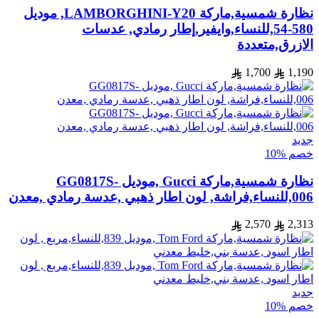
نظارة شمسية,ماركة LAMBORGHINI-Y20, موديل
580-54,للنساء,وايفير,إطار رمادي, عدسات
الازرق,متعددة
1,700
1,190
جديد
خصم %10
نظارة شمسية,ماركة Gucci ,موديل GG0817S-
006,للنساء,فراشة, لون اطار ذهبي ,عدسة رمادي ,معدن
2,570
2,313
جديد
خصم %10