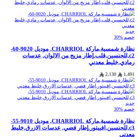
جديد
خصم %30
نظارة شمسية,ماركة CHARRIOL, موديل 9020-60-
c2,للجنسين,قلب,إطار مزيج من الالوان, عدسات
رمادي,خليط معدني
2,130
1,491
جديد
خصم %30
نظارة شمسية,ماركة CHARRIOL, موديل 9010-55-
c3,للجنسين,افييتور,إطار فضي, عدسات الازرق,خليط
معدني