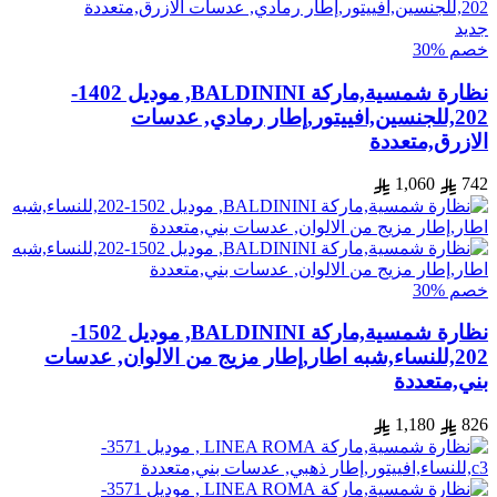
جديد
خصم %30
نظارة شمسية,ماركة BALDININI, موديل 1402-
202,للجنسين,افييتور,إطار رمادي, عدسات
الازرق,متعددة
1,060
742
خصم %30
نظارة شمسية,ماركة BALDININI, موديل 1502-
202,للنساء,شبه اطار,إطار مزيج من الالوان, عدسات
بني,متعددة
1,180
826