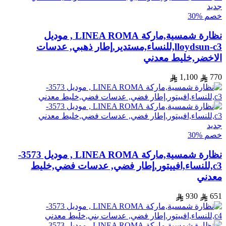
جديد
خصم %30
نظارة شمسية,ماركة LINEA ROMA , موديل
lloydsun-c3,للنساء,مستدير,إطار ذهبي, عدسات
الاخضر,خليط معدني
1,100
770
جديد
خصم %30
نظارة شمسية,ماركة LINEA ROMA , موديل 3573-
c3,للنساء,افييتور,إطار فضي, عدسات فضي,خليط
معدني
930
651