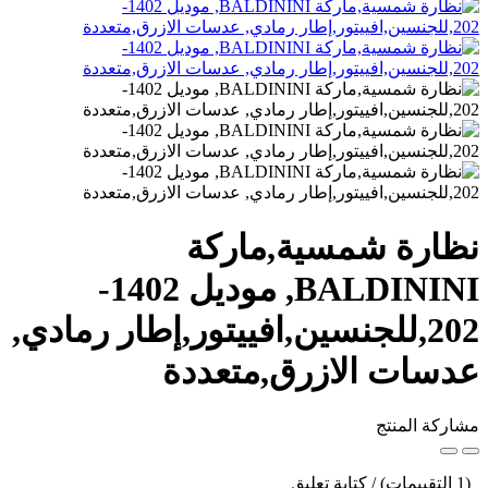
نظارة شمسية,ماركة
BALDININI, موديل 1402-
202,للجنسين,افييتور,إطار رمادي,
عدسات الازرق,متعددة
مشاركة المنتج
(1 التقييمات) / كتابة تعليق