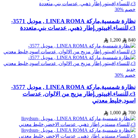
خصم %30
نظارة شمسية,ماركة LINEA ROMA , موديل 3571-
c3,للنساء,افييتور,إطار ذهبي, عدسات بني,متعددة
1,200
840
جديد
خصم %30
نظارة شمسية,ماركة LINEA ROMA , موديل 3577-
c3,للنساء,افييتور,إطار مزيج من الالوان, عدسات
اسود,خليط معدني
1,000
700