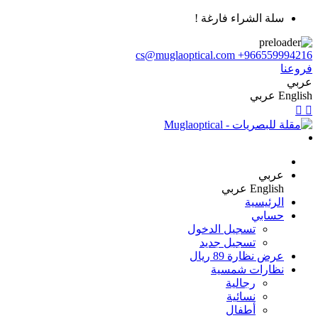
سلة الشراء فارغة !
cs@muglaoptical.com
+966559994216
فروعنا
عربي
English
عربي
عربي
English
عربي
الرئيسية
حسابي
تسجيل الدخول
تسجيل جديد
عرض نظارة 89 ريال
نظارات شمسية
رجالية
نسائية
أطفال