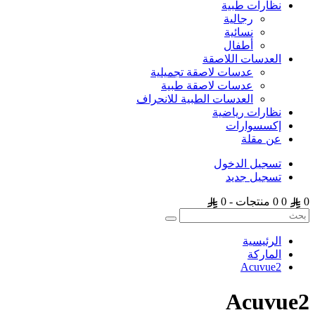
نظارات طبية
رجالية
نسائية
أطفال
العدسات اللاصقة
عدسات لاصقة تجميلية
عدسات لاصقة طبية
العدسات الطبية للانحراف
نظارات رياضية
إكسسوارات
عن مقلة
تسجيل الدخول
تسجيل جديد
0
0
0 منتجات - 0
الرئيسية
الماركة
Acuvue2
Acuvue2