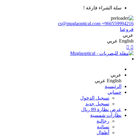
سلة الشراء فارغة !
cs@muglaoptical.com
+966559994216
فروعنا
عربي
English
عربي
عربي
English
عربي
الرئيسية
حسابي
تسجيل الدخول
تسجيل جديد
عرض نظارة 89 ريال
نظارات شمسية
رجالية
نسائية
أطفال