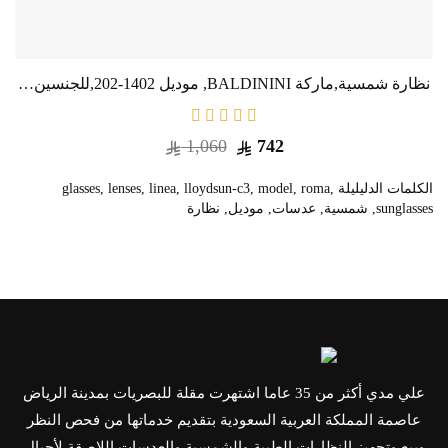
Lucida Vista H - إطار أزرق شفاف - عدسات تدريج بني - للنساء
نظارة شمسية,ماركة BALDININI, موديل 1402-202,للجنسين,افييتور,إطار رمادي, عدسات الازرق,متعددة
1,060
742
الكلمات الدليليلة
,
roma
,
model
,
lloydsun-c3
,
linea
,
lenses
,
glasses
sunglasses
,
شمسية
,
عدسات
,
موديل
,
نظارة
علي مدي أكثر من 35 عاما اشتهرت مقلة للبصريات بمدينة الرياض
عاصمة المملكة العربية السعودية بتقديم خدماتها من فحص النظر
وبيع وتجهيز النظارات الطبية والشمسية والعدسات اللاصقة لأجيال