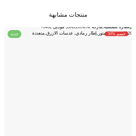
منتجات مشابهة
خصم %30
جديد