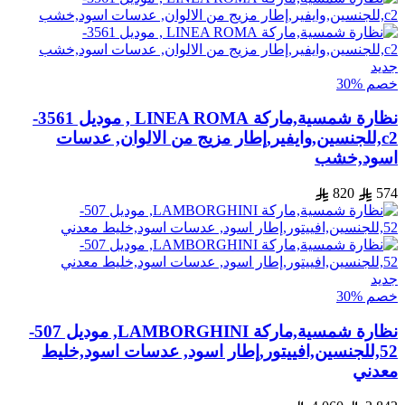
جديد
خصم %30
نظارة شمسية,ماركة LINEA ROMA , موديل 3561-
c2,للجنسين,وايفير,إطار مزيج من الالوان, عدسات
اسود,خشب
820
574
جديد
خصم %30
نظارة شمسية,ماركة LAMBORGHINI, موديل 507-
52,للجنسين,افييتور,إطار اسود, عدسات اسود,خليط
معدني