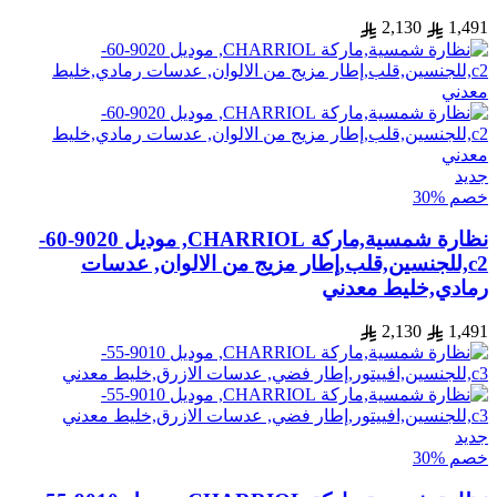
2,130
1,491
جديد
خصم %30
نظارة شمسية,ماركة CHARRIOL, موديل 9020-60-
c2,للجنسين,قلب,إطار مزيج من الالوان, عدسات
رمادي,خليط معدني
2,130
1,491
جديد
خصم %30