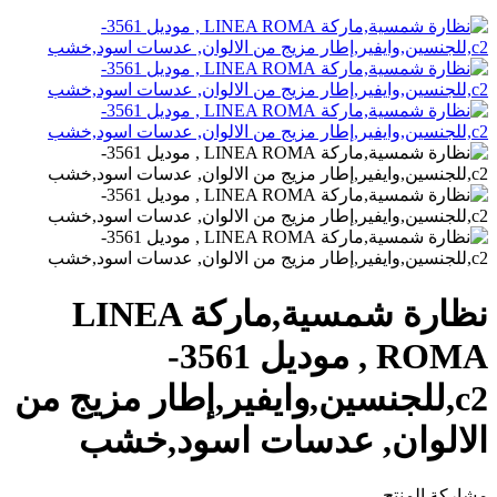
نظارة شمسية,ماركة LINEA
ROMA , موديل 3561-
c2,للجنسين,وايفير,إطار مزيج من
الالوان, عدسات اسود,خشب
مشاركة المنتج