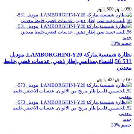
1,500
1,050
جديد
خصم %30
نظارة شمسية,ماركة LAMBORGHINI-Y20, موديل
531-56,للنساء,سداسي,إطار ذهبي, عدسات فضي,خليط
معدني
1,500
1,050
جديد
خصم %30