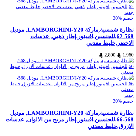
جديد
خصم %30
نظارة شمسية,ماركة LAMBORGHINI-Y20, موديل
568-62,للجنسين,افييتور,إطار ذهبي, عدسات
الاخضر,خليط معدني
2,800
1,960
جديد
خصم %30
نظارة شمسية,ماركة LAMBORGHINI-Y20, موديل
568-66,للجنسين,افييتور,إطار مزيج من الالوان, عدسات
الازرق,خليط معدني