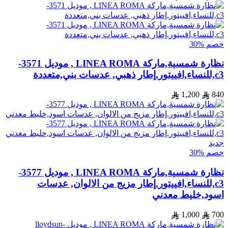
خصم %30
نظارة شمسية,ماركة LINEA ROMA , موديل 3571-
c3,للنساء,افييتور,إطار ذهبي, عدسات بني,متعددة
1,200
840
جديد
خصم %30
نظارة شمسية,ماركة LINEA ROMA , موديل 3577-
c3,للنساء,افييتور,إطار مزيج من الالوان, عدسات
اسود,خليط معدني
1,000
700