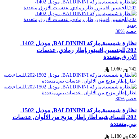
جديد
خصم %30
نظارة شمسية,ماركة BALDININI, موديل 1402-
202,للجنسين,افييتور,إطار رمادي, عدسات
الازرق,متعددة
1,060
742
خصم %30
نظارة شمسية,ماركة BALDININI, موديل 1502-
202,للنساء,شبه اطار,إطار مزيج من الالوان, عدسات
بني,متعددة
1,180
826