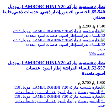
نظارة شمسية,ماركة LAMBORGHINI-Y20, موديل
540-65,للجنسين,افييتور,إطار ذهبي, عدسات ذهبي,خليط
معدني
2,200
1,540
جديد
خصم %30
نظارة شمسية,ماركة LAMBORGHINI-Y20, موديل
557-52,للنساء,الفراشة,إطار اسود, عدسات
اسود,متعددة
2,700
1,890
جديد