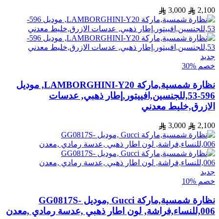
3,000
2,100
جديد
خصم %30
نظارة شمسية,ماركة LAMBORGHINI-Y20, موديل
596-53,للجنسين,افييتور,إطار ذهبي, عدسات
الازرق,خليط معدني
3,000
2,100
جديد
خصم %10
نظارة شمسية,ماركة Gucci ,موديل GG0817S-
006,للنساء,فراشة, لون اطار ذهبي ,عدسة رمادي ,معدن