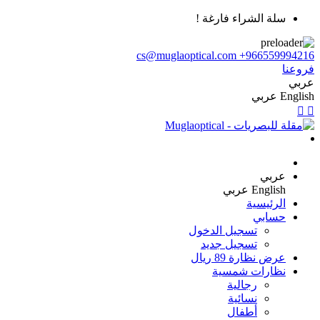
سلة الشراء فارغة !
cs@muglaoptical.com
+966559994216
فروعنا
عربي
English
عربي
عربي
English
عربي
الرئيسية
حسابي
تسجيل الدخول
تسجيل جديد
عرض نظارة 89 ريال
نظارات شمسية
رجالية
نسائية
أطفال