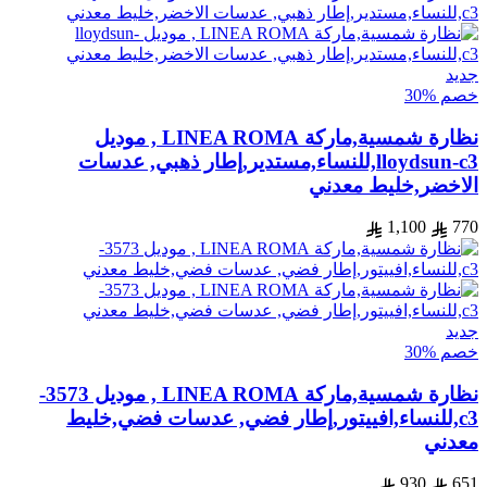
جديد
خصم %30
نظارة شمسية,ماركة LINEA ROMA , موديل
lloydsun-c3,للنساء,مستدير,إطار ذهبي, عدسات
الاخضر,خليط معدني
1,100
770
جديد
خصم %30
نظارة شمسية,ماركة LINEA ROMA , موديل 3573-
c3,للنساء,افييتور,إطار فضي, عدسات فضي,خليط
معدني
930
651