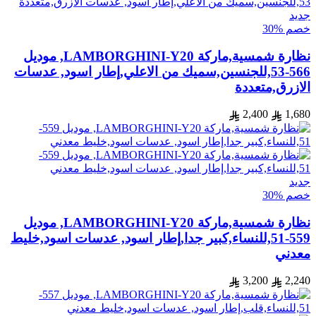
جديد
خصم %30
نظارة شمسية,ماركة LAMBORGHINI-Y20, موديل
566-53,للجنسين,سميك من الاعلي,إطار اسود, عدسات
الازرق,متعددة
2,400
1,680
جديد
خصم %30
نظارة شمسية,ماركة LAMBORGHINI-Y20, موديل
559-51,للنساء,كبير جدا,إطار اسود, عدسات اسود,خليط
معدني
3,200
2,240