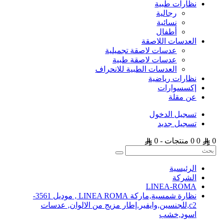
نظارات طبية
رجالية
نسائية
أطفال
العدسات اللاصقة
عدسات لاصقة تجميلية
عدسات لاصقة طبية
العدسات الطبية للانحراف
نظارات رياضية
إكسسوارات
عن مقلة
تسجيل الدخول
تسجيل جديد
0
0
0 منتجات - 0
الرئيسية
الشركة
LINEA-ROMA
نظارة شمسية,ماركة LINEA ROMA , موديل 3561-
c2,للجنسين,وايفير,إطار مزيج من الالوان, عدسات
اسود,خشب