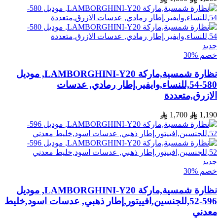
جديد
خصم %30
نظارة شمسية,ماركة LAMBORGHINI-Y20, موديل
580-54,للنساء,وايفير,إطار رمادي, عدسات
الازرق,متعددة
1,700
1,190
جديد
خصم %30
نظارة شمسية,ماركة LAMBORGHINI-Y20, موديل
596-52,للجنسين,افييتور,إطار ذهبي, عدسات اسود,خليط
معدني