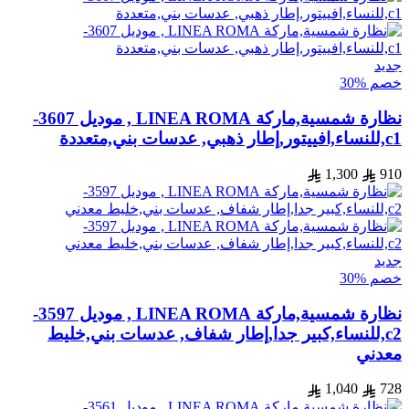
جديد
خصم %30
نظارة شمسية,ماركة LINEA ROMA , موديل 3607-
c1,للنساء,افييتور,إطار ذهبي, عدسات بني,متعددة
1,300
910
جديد
خصم %30
نظارة شمسية,ماركة LINEA ROMA , موديل 3597-
c2,للنساء,كبير جدا,إطار شفاف, عدسات بني,خليط
معدني
1,040
728