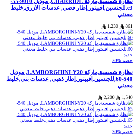
نظارة شمسية,ماركة CHARRIOL, موديل 9010-55-
c3,للجنسين,افييتور,إطار فضي, عدسات الازرق,خليط
معدني
1,230
861
جديد
خصم %30
نظارة شمسية,ماركة LAMBORGHINI-Y20, موديل
540-60,للجنسين,افييتور,إطار ذهبي, عدسات بني,خليط
معدني
2,200
1,540
جديد
خصم %30