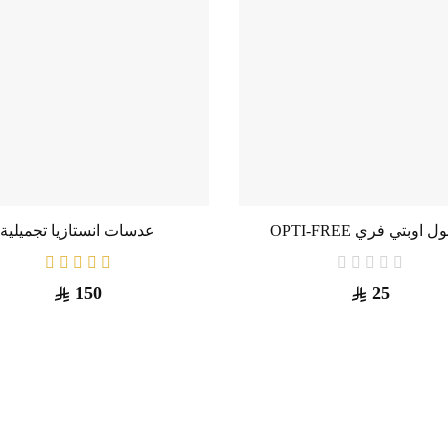
 اوبتي فري OPTI-FREE
عدسات انستازيا تجميلية
150
25