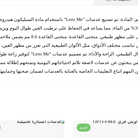
عدسات "Lens Me" اللاصقة الملونة المواد والتصميم: المادة: تم تصنيع عدس
مما يساهم في تغطية القزحية بشكل مثالي للح
ألوان التي تناسب مختلف الأذواق، مثل الألوان الطبيعية التي تعزز من مظهر العي
كما تتميز العدسات بتصاميم تجمع بين الأناقة 
ا لمن يبحثون عن عدسات لاصقة تلائم احتياجاتهم اليومية وتمنحهم إطلالة م
ن المهم اتباع التعليمات الخاصة بالعناية بالعدسات لضمان صحتها وحمايته
جديد