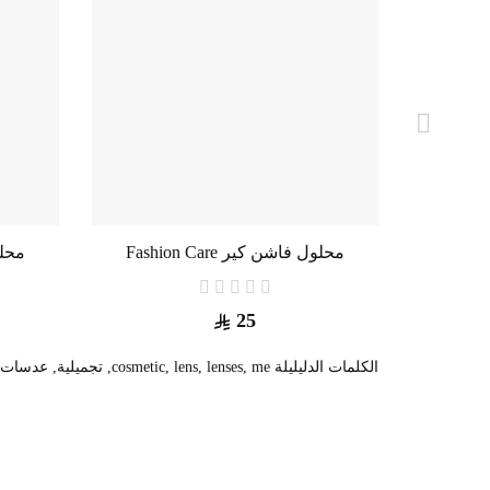
عدسات لاصقة ملونة تجميلية إكس لينس-مقاس طبي
محلول فاشن كير Fashion Care
محلول
25
الكلمات الدليليلة
me
,
lenses
,
lens
,
cosmetic
,
تجميلية
,
عدسات