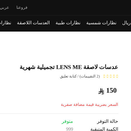
فروعنا
عربي
نظارات شمسية
نظارات طبية
العدسات اللاصقة
نظارات
عدسات لاصقة LENS ME تجميلية شهرية
(2 التقييمات) / كتابة تعليق
150
السعر بضريبة قيمة مضافة صفرية
حالة التوفر
متوفر
الكمية المتبقية
999