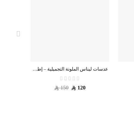
عدسات ليناس الملونة التجميلية – إطلالة ساحرة وراحة تدوم طويلاً
150
120