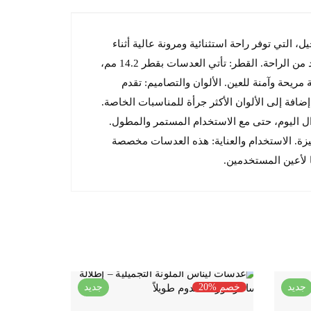
ات "Lens Me" باستخدام مادة السيليكون هيدروجيل، التي توفر راحة استثنائية ومرونة عالية أثناء
ارتدائها. محتوى الماء: تحتوي العدسات على نسبة 38% من الماء، مما يساعد في الحفاظ على ترطيب العين طوال اليوم ويزيد من الراحة. القطر: تأتي العدسات بقطر 14.2 مم،
صول على مظهر طبيعي. منحنى القاعدة: منحنى القاعدة 8.6 مم يضمن ملاءمة مريحة وآمنة للعين. الألوان والتصاميم: تقدم
ن، إضافة إلى الألوان الأكثر جرأة للمناسبات الخاصة.
والجمال الطبيعي. الراحة والأداء: تم تصميم عدسات "Lens Me" لتوفير راحة طوال اليوم، حتى مع الاستخدام المستمر والمطول.
ميزة. الاستخدام والعناية: هذه العدسات مخصصة
ا لأعين المستخدمين.
جديد
خصم %20
جديد