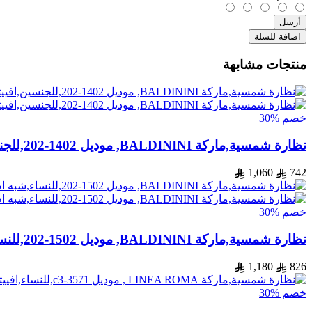
أرسل
اضافة للسلة
منتجات مشابهة
خصم %30
نظارة شمسية,ماركة BALDININI, موديل 1402-202,للجنسين,افييتور,إطار رمادي, عدسات الازرق,متعددة
1,060
742
خصم %30
نظارة شمسية,ماركة BALDININI, موديل 1502-202,للنساء,شبه اطار,إطار مزيج من الالوان, عدسات بني,متعددة
1,180
826
خصم %30