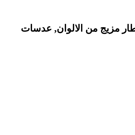
 7523-C6,للجنسين,بيضاوي,إطار مزيج من الالوان, عدسات