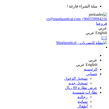
سلة الشراء فارغة !
cs@muglaoptical.com
+966559994216
فروعنا
عربي
English
عربي
عربي
English
عربي
الرئيسية
حسابي
تسجيل الدخول
تسجيل جديد
عرض نظارة 89 ريال
نظارات شمسية
رجالية
نسائية
أطفال