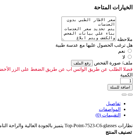
الخيارات المتاحة
ملاحظة
هل ترغب الحصول عليها مع عدسة طبية
نعم
لا
ملف/ صورة الفحص
رفع الملف
فضلا الطلب عن طريق الواتس اب عن طريق الضغط على الزر الأخضر 
الكمية
اضافة للسلة
تفاصيل
المواصفات
التقييمات (0)
نظارات Top-Point-7523-C6-glasses يتميز بالجودة العالية والراحة التامة، مما يجعله الخيار الأمثل لأولئك الذين يسعون للحصول على أفضل تجربة.
تصنيف المنتج