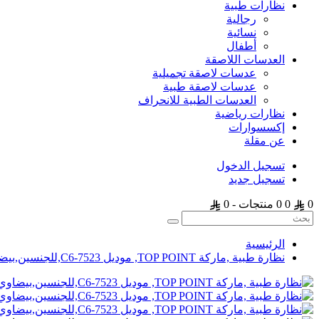
نظارات طبية
رجالية
نسائية
أطفال
العدسات اللاصقة
عدسات لاصقة تجميلية
عدسات لاصقة طبية
العدسات الطبية للانحراف
نظارات رياضية
إكسسوارات
عن مقلة
تسجيل الدخول
تسجيل جديد
0
0
0 منتجات - 0
الرئيسية
نظارة طبية ,ماركة TOP POINT, موديل 7523-C6,للجنسين,بيضاوي,إطار مزيج من الالوان, عدسات الشفاف,خليط معدني