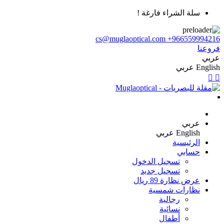
سلة الشراء فارغة !
cs@muglaoptical.com
+966559994216
فروعنا
عربي
English
عربي
عربي
English
عربي
الرئيسية
حسابي
تسجيل الدخول
تسجيل جديد
عرض نظارة 89 ريال
نظارات شمسية
رجالية
نسائية
أطفال