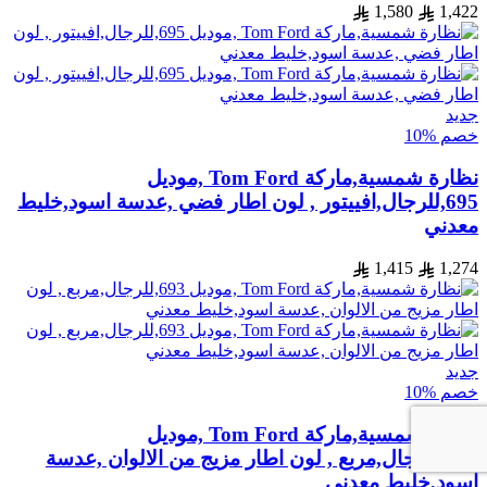
1,580
1,422
جديد
خصم %10
نظارة شمسية,ماركة Tom Ford ,موديل
695,للرجال,افييتور , لون اطار فضي ,عدسة اسود,خليط
معدني
1,415
1,274
جديد
خصم %10
نظارة شمسية,ماركة Tom Ford ,موديل
693,للرجال,مربع , لون اطار مزيج من الالوان ,عدسة
اسود,خليط معدني