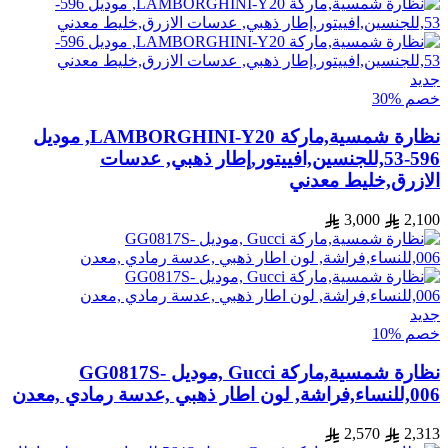
جديد
خصم %30
نظارة شمسية,ماركة LAMBORGHINI-Y20, موديل
596-53,للجنسين,افييتور,إطار ذهبي, عدسات
الازرق,خليط معدني
3,000
2,100
جديد
خصم %10
نظارة شمسية,ماركة Gucci ,موديل GG0817S-
006,للنساء,فراشة, لون اطار ذهبي ,عدسة رمادي ,معدن
2,570
2,313