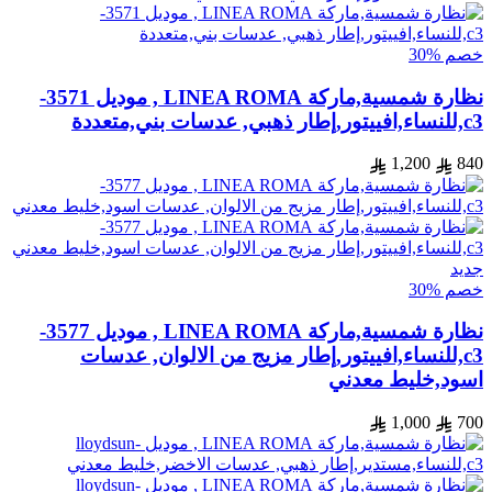
خصم %30
نظارة شمسية,ماركة LINEA ROMA , موديل 3571-
c3,للنساء,افييتور,إطار ذهبي, عدسات بني,متعددة
1,200
840
جديد
خصم %30
نظارة شمسية,ماركة LINEA ROMA , موديل 3577-
c3,للنساء,افييتور,إطار مزيج من الالوان, عدسات
اسود,خليط معدني
1,000
700