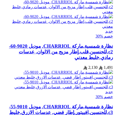
جديد
خصم %30
نظارة شمسية,ماركة CHARRIOL, موديل 9020-60-
c2,للجنسين,قلب,إطار مزيج من الالوان, عدسات
رمادي,خليط معدني
2,130
1,491
جديد
خصم %30
نظارة شمسية,ماركة CHARRIOL, موديل 9010-55-
c3,للجنسين,افييتور,إطار فضي, عدسات الازرق,خليط