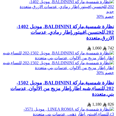
جديد
خصم %30
نظارة شمسية,ماركة BALDININI, موديل 1402-
202,للجنسين,افييتور,إطار رمادي, عدسات
الازرق,متعددة
1,060
742
خصم %30
نظارة شمسية,ماركة BALDININI, موديل 1502-
202,للنساء,شبه اطار,إطار مزيج من الالوان, عدسات
بني,متعددة
1,180
826