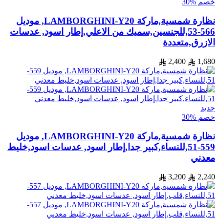
خصم %30
نظارة شمسية,ماركة LAMBORGHINI-Y20, موديل
566-53,للجنسين,سميك من الاعلي,إطار اسود, عدسات
الازرق,متعددة
2,400
1,680
جديد
خصم %30
نظارة شمسية,ماركة LAMBORGHINI-Y20, موديل
559-51,للنساء,كبير جدا,إطار اسود, عدسات اسود,خليط
معدني
3,200
2,240