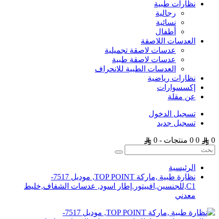
نظارات طبية
رجالية
نسائية
أطفال
العدسات اللاصقة
عدسات لاصقة تجميلية
عدسات لاصقة طبية
العدسات الطبية للانحراف
نظارات رياضية
إكسسوارات
عن مقلة
تسجيل الدخول
تسجيل جديد
0
0
0 منتجات - 0
الرئيسية
نظارة طبية ,ماركة TOP POINT, موديل 7517-
C1,للجنسين,افييتور,إطار اسود, عدسات الشفاف,خليط
معدني