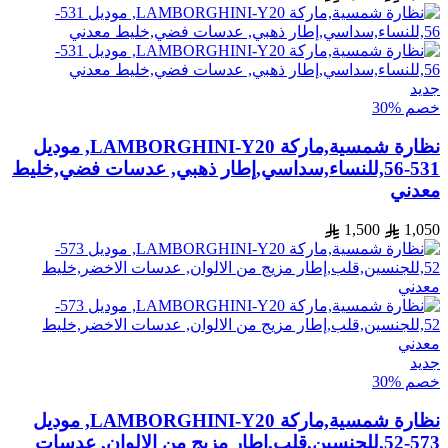
جديد
خصم %30
نظارة شمسية,ماركة LAMBORGHINI-Y20, موديل
531-56,للنساء,سداسي,إطار ذهبي, عدسات فضي,خليط
معدني
1,500
1,050
جديد
خصم %30
نظارة شمسية,ماركة LAMBORGHINI-Y20, موديل
573-52,للجنسين,قلب,إطار مزيج من الالوان, عدسات