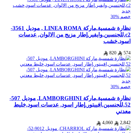
جديد
خصم %30
نظارة شمسية,ماركة LINEA ROMA , موديل 3561-
c2,للجنسين,وايفير,إطار مزيج من الالوان, عدسات
اسود,خشب
820
574
جديد
خصم %30
نظارة شمسية,ماركة LAMBORGHINI, موديل 507-
52,للجنسين,افييتور,إطار اسود, عدسات اسود,خليط
معدني
4,060
2,842