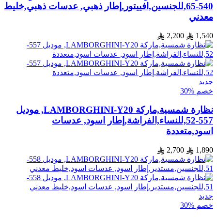
540-65,للجنسين,افييتور,إطار ذهبي, عدسات ذهبي,خليط
معدني
2,200
1,540
جديد
خصم %30
نظارة شمسية,ماركة LAMBORGHINI-Y20, موديل
557-52,للنساء,الفراشة,إطار اسود, عدسات
اسود,متعددة
2,700
1,890
جديد
خصم %30