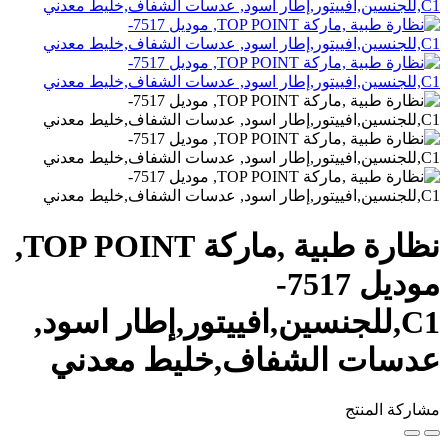
نظارة طبية ,ماركة TOP POINT,
موديل 7517-
C1,للجنسين,افييتور,إطار اسود,
عدسات الشفاف,خليط معدني
مشاركة المنتج