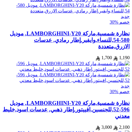
جديد
خصم %30
نظارة شمسية,ماركة LAMBORGHINI-Y20, موديل
580-54,للنساء,وايفير,إطار رمادي, عدسات
الازرق,متعددة
1,700
1,190
جديد
خصم %30
نظارة شمسية,ماركة LAMBORGHINI-Y20, موديل
596-52,للجنسين,افييتور,إطار ذهبي, عدسات اسود,خليط
معدني
3,000
2,100