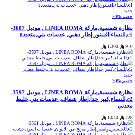
جديد
خصم %30
نظارة شمسية,ماركة LINEA ROMA , موديل 3607-
c1,للنساء,افييتور,إطار ذهبي, عدسات بني,متعددة
1,300
910
جديد
خصم %30
نظارة شمسية,ماركة LINEA ROMA , موديل 3597-
c2,للنساء,كبير جدا,إطار شفاف, عدسات بني,خليط
معدني
1,040
728