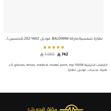
نظارة شمسية Lucida Vista HS647-C14 - إطار أزرق شفاف - عدسات تدريج بني - للنساء
نظارة شمسية,ماركة BALDININI, موديل 1402-202,للجنسين,افييتور,إطار رمادي, عدسات الازرق,متعددة
1,060
742
الكلمات الدليليلة
15058-c3
top
,
point
,
model
,
medical
,
lenses
,
glasses
,
,
طبية
,
عدسات
,
موديل
,
نظارة