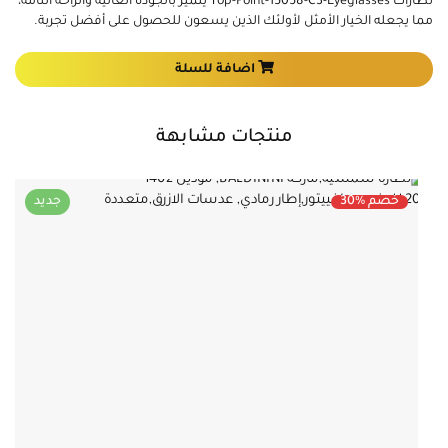
نظارات Top-Point-15058-C3-Eyeglasses يتميز بالجودة العالية والراحة التامة،
مما يجعله الخيار الأمثل لأولئك الذين يسعون للحصول على أفضل تجربة.
اضافة للسلة
منتجات مشابهة
د
خصم %30
جديد