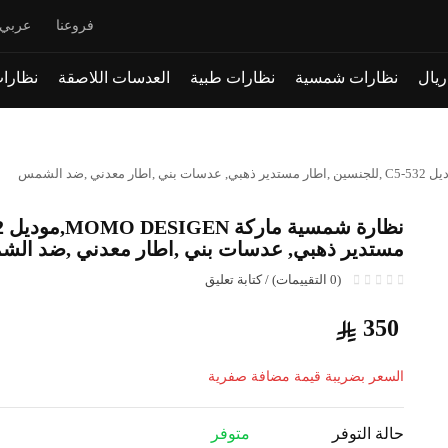
فروعنا
عربي
نظارات شمسية
نظارات طبية
العدسات اللاصقة
نظارات
مستدير ذهبي, عدسات بني ,اطار معدني ,ضد ال
(0 التقييمات) / كتابة تعليق
350
السعر بضريبة قيمة مضافة صفرية
حالة التوفر
متوفر