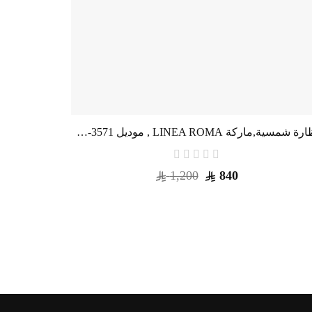
نظارة شمسية,ماركة LINEA ROMA , موديل 3571-c3,للنساء,افييتور,إطار ذهبي, عدسات بني,متعددة
1,200
840