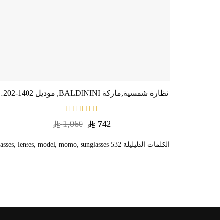
نظارة طبية ماركة إم فريم موديل 001 للجنسين - إطار معدن أسود بيضاوي
نظارة شمسية,ماركة BALDININI, موديل 1402-
1,060
742
الكلمات الدليليلة
532-c5
sunglasses
,
momo
,
model
,
lenses
,
lasses