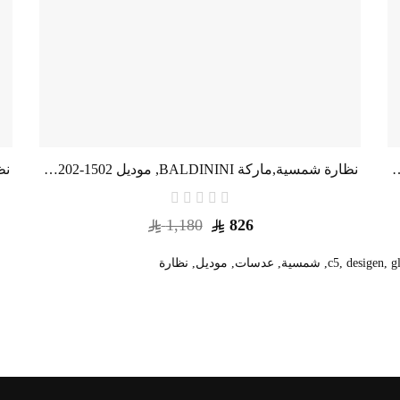
202,للجنسين,افييتور,إطار رمادي, عدسات الازرق,متعددة
نظارة شمسية,ماركة BALDININI, موديل 1502-202,للنساء,شبه اطار,إطار مزيج من الالوان, عدسات بني,متعددة
1,180
826
g
,
desigen
,
,
شمسية
,
عدسات
,
موديل
,
نظارة