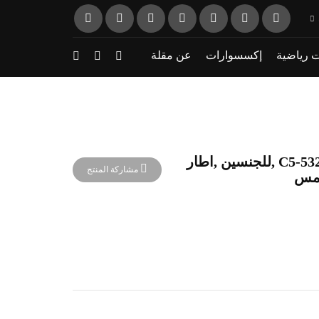
 رياضية
إكسسوارات
عن مقلة
نظارة شمسية ماركة MOMO DESIGEN,موديل 532-C5 ,للجنسين ,اطار
مشاركة المنتج
شمس