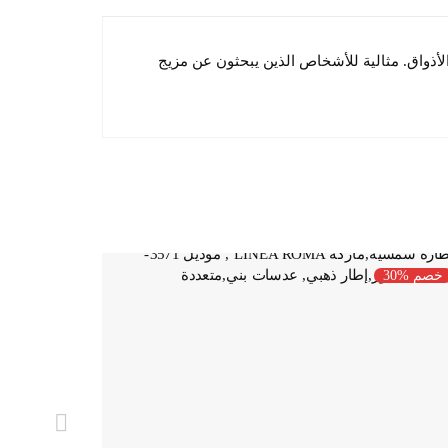
تلف الأذواق. مثالية للأشخاص الذين يبحثون عن مزيج
خصم %30
خصم %30