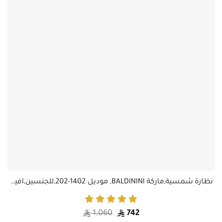
نظارة شمسية Lucida Vista HS647-C14 - إطار أزرق شفاف - عدسات تدريج بني - للنساء
نظارة شمسية,ماركة BALDININI, موديل 1402-202,للجنسين,افييتور,إطار رمادي, عدسات الازرق,متعددة
1,060
742