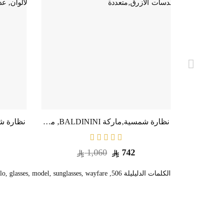
نظارة طبية ماركة إم فريم موديل 001 للجنسين - إطار معدن أسود بيضاوي
نظارة شمسية,ماركة BALDININI, موديل 1402-202,للجنسين,افييتور,إطار رمادي, عدسات الازرق,متعددة
1,060
742
الكلمات الدليليلة
506
,
wayfare
,
sunglasses
,
model
,
glasses
,
lo