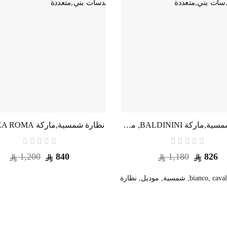
نظارة شمسية,ماركة BALDININI, موديل 1502-202,للنساء,شبه اطار,إطار مزيج من الالوان, عدسات بني,متعددة
1,200
840
1,180
826
caval
,
bianco
,
شمسية
,
موديل
,
نظارة