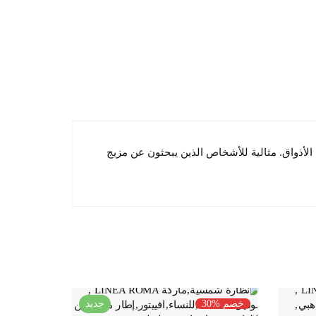
مختلف الأذواق. مثالية للأشخاص الذين يبحثون عن مزيج
خصم %30
جديد
خصم %30