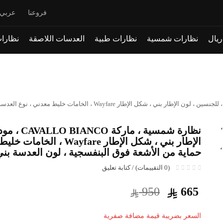
فروعنا
عربي
نظارات شمسية
نظارات طبية
العدسات اللاصقة
نظارات
الإطار بني ، شكل الإطار fare
حماية من الأشعة فوق البنفسجية ، لون العدسة بن
(0 التقييمات) / كتابة تعليق
950
665
السعر بضريبة قيمة مضافة صفرية