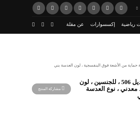
 رياضية
إكسسوارات
عن مقلة
نظارة شمسية ، ماركة CAVALLO BIANCO ، موديل 506 ، للجنسين ، لون
Way ، الخامات خليط معدني ، نوع العدسة
مشاركة المنتج
ي