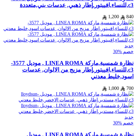
c3,للنساء,افييتور,إطار ذهبي, عدسات بني,متعددة
1,200
840
جديد
خصم %30
نظارة شمسية,ماركة LINEA ROMA , موديل 3577-
c3,للنساء,افييتور,إطار مزيج من الالوان, عدسات
اسود,خليط معدني
1,000
700
جديد
خصم %30
نظارة شمسية,ماركة LINEA ROMA , موديل