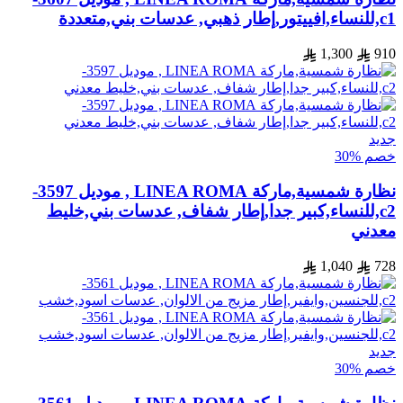
c1,للنساء,افييتور,إطار ذهبي, عدسات بني,متعددة
1,300
910
جديد
خصم %30
نظارة شمسية,ماركة LINEA ROMA , موديل 3597-
c2,للنساء,كبير جدا,إطار شفاف, عدسات بني,خليط
معدني
1,040
728
جديد
خصم %30