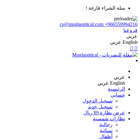
سلة الشراء فارغة !
cs@muglaoptical.com
+966559994216
فروعنا
عربي
English
عربي
عربي
English
عربي
الرئيسية
حسابي
تسجيل الدخول
تسجيل جديد
عرض نظارة 89 ريال
نظارات شمسية
رجالية
نسائية
أطفال