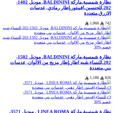
نظارة شمسية,ماركة BALDININI, موديل 1402-
202,للجنسين,افييتور,إطار رمادي, عدسات
الازرق,متعددة
1,060
742
خصم %30
نظارة شمسية,ماركة BALDININI, موديل 1502-
202,للنساء,شبه اطار,إطار مزيج من الالوان, عدسات
بني,متعددة
1,180
826
خصم %30
نظارة شمسية,ماركة LINEA ROMA , موديل 3571-