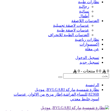
نظارات طبية
رجالية
نسائية
أطفال
العدسات اللاصقة
عدسات لاصقة تجميلية
عدسات لاصقة طبية
العدسات الطبية للانحراف
نظارات رياضية
إكسسوارات
عن مقلة
تسجيل الدخول
تسجيل جديد
0
0
0 منتجات - 0
الرئيسية
نظارة شمسية,ماركة BVLGARI, موديل
8236B,للنساء,الفراشة,إطار مزيج من الالوان, عدسات
اسود,خليط معدني