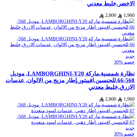
الاخضر,خليط معدني
2,800
1,960
جديد
خصم %30
نظارة شمسية,ماركة LAMBORGHINI-Y20, موديل
568-66,للجنسين,افييتور,إطار مزيج من الالوان, عدسات
الازرق,خليط معدني
2,800
1,960
جديد
خصم %30