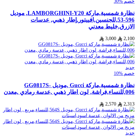
خصم %30
نظارة شمسية,ماركة LAMBORGHINI-Y20, موديل
596-53,للجنسين,افييتور,إطار ذهبي, عدسات
الازرق,خليط معدني
3,000
2,100
جديد
خصم %10
نظارة شمسية,ماركة Gucci ,موديل GG0817S-
006,للنساء,فراشة, لون اطار ذهبي ,عدسة رمادي ,معدن
2,570
2,313
جديد