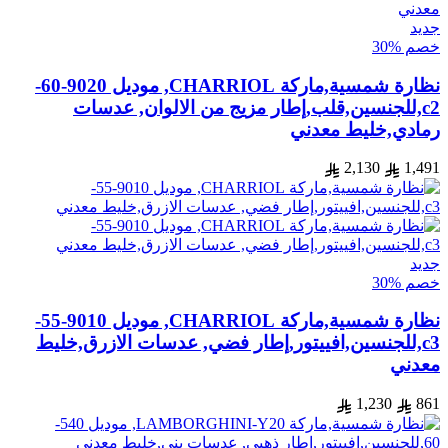
جديد
خصم %30
نظارة شمسية,ماركة CHARRIOL, موديل 9020-60-
c2,للجنسين,قلب,إطار مزيج من الالوان, عدسات
رمادي,خليط معدني
2,130
1,491
جديد
خصم %30
نظارة شمسية,ماركة CHARRIOL, موديل 9010-55-
c3,للجنسين,افييتور,إطار فضي, عدسات الازرق,خليط
معدني
1,230
861