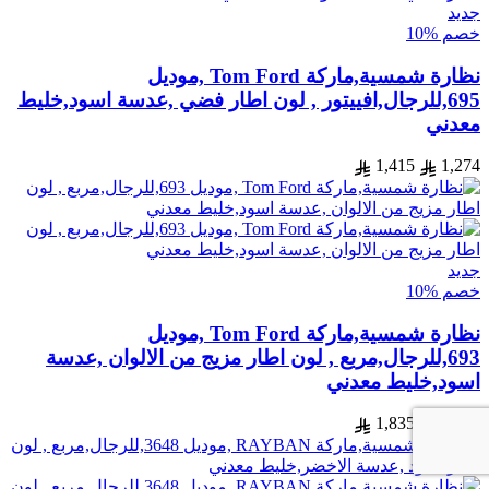
جديد
خصم %10
نظارة شمسية,ماركة Tom Ford ,موديل
695,للرجال,افييتور , لون اطار فضي ,عدسة اسود,خليط
معدني
1,415
1,274
جديد
خصم %10
نظارة شمسية,ماركة Tom Ford ,موديل
693,للرجال,مربع , لون اطار مزيج من الالوان ,عدسة
اسود,خليط معدني
1,835
1,652