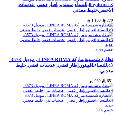
lloydsun-c3,للنساء,مستدير,إطار ذهبي, عدسات
الاخضر,خليط معدني
1,100
770
جديد
خصم %30
نظارة شمسية,ماركة LINEA ROMA , موديل 3573-
c3,للنساء,افييتور,إطار فضي, عدسات فضي,خليط
معدني
930
651
جديد
خصم %30