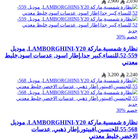
2,900
2,030
جديد
خصم %30
نظارة شمسية,ماركة LAMBORGHINI-Y20, موديل
559-52,للنساء,كبير جدا,إطار اسود, عدسات اسود,خليط
معدني
3,200
2,240
جديد
خصم %30
نظارة شمسية,ماركة LAMBORGHINI-Y20, موديل
568-55,للجنسين,افييتور,إطار ذهبي, عدسات
الاخضر,خليط معدني