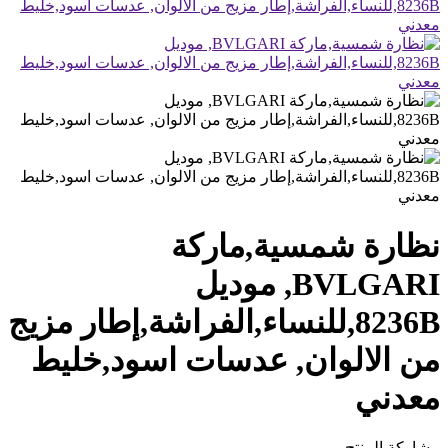
نظارة شمسية,ماركة
BVLGARI, موديل
8236B,للنساء,الفراشة,إطار مزيج
من الالوان, عدسات اسود,خليط
معدني
مشاركة المنتج