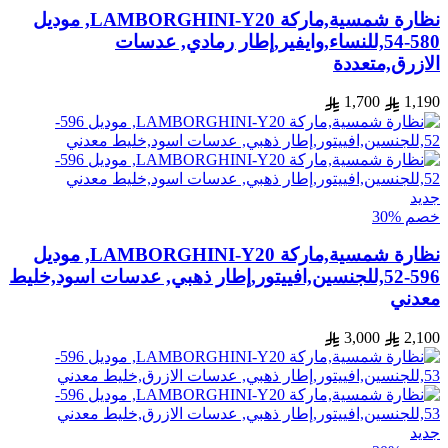
نظارة شمسية,ماركة LAMBORGHINI-Y20, موديل
580-54,للنساء,وايفير,إطار رمادي, عدسات
الازرق,متعددة
1,700
1,190
جديد
خصم %30
نظارة شمسية,ماركة LAMBORGHINI-Y20, موديل
596-52,للجنسين,افييتور,إطار ذهبي, عدسات اسود,خليط
معدني
3,000
2,100
جديد