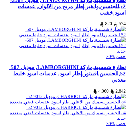
نظارة شمسية,ماركة LINEA ROMA , موديل 3561-
c2,للجنسين,وايفير,إطار مزيج من الالوان, عدسات
اسود,خشب
820
574
جديد
خصم %30
نظارة شمسية,ماركة LAMBORGHINI, موديل 507-
52,للجنسين,افييتور,إطار اسود, عدسات اسود,خليط
معدني
4,060
2,842
جديد
خصم %30